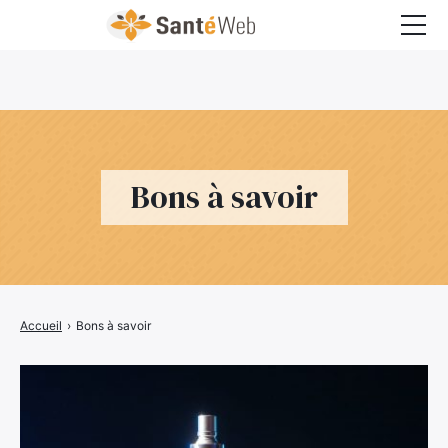
Bons à savoir
Bien-être
Chirurgie
Bons à savoir
Grossesse
Maladies
Médecine
Accueil
›
Bons à savoir
Psychologie
Santé pratique
Sexualité