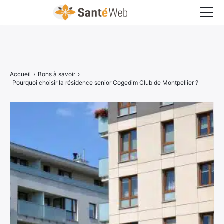
Bons à savoir
Bien-être
Accueil
›
Bons à savoir
›
Chirurgie
Pourquoi choisir la résidence senior Cogedim Club de Montpellier ?
Grossesse
Maladies
Médecine
Psychologie
Santé pratique
Sexualité