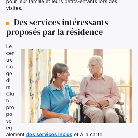
pour leur famille et leurs petits-enfants lors des
visites.
Des services intéressants
proposés par la résidence
Le
cen
tre
Co
ge
di
m
Clu
b
pro
po
se
ég
alement
des services inclus
et à la carte