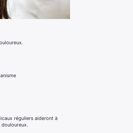
ouloureux.
rganisme
caux réguliers aideront à
s douloureux.