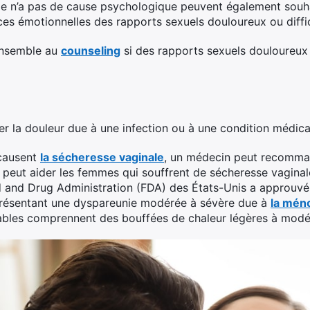
e n’a pas de cause psychologique peuvent également souhai
es émotionnelles des rapports sexuels douloureux ou diffic
ensemble au
counseling
si des rapports sexuels douloureux
r la douleur due à une infection ou à une condition médica
 causent
la sécheresse vaginale
, un médecin peut recomma
peut aider les femmes qui souffrent de sécheresse vaginale
d and Drug Administration (FDA) des États-Unis a approuv
résentant une dyspareunie modérée à sévère due à
la mén
sirables comprennent des bouffées de chaleur légères à modé