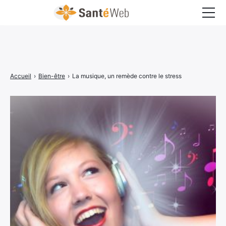
Bons à savoir
Bien-être
Accueil
›
Bien-être
›
La musique, un remède contre le stress
Chirurgie
Grossesse
Maladies
Médecine
Psychologie
Santé pratique
Sexualité