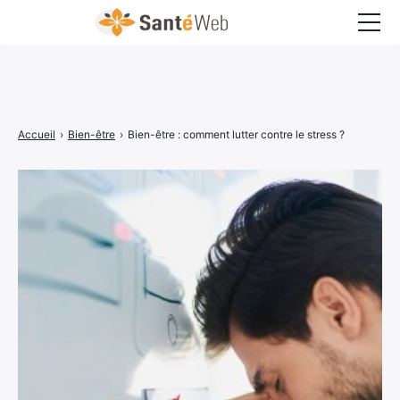
Bons à savoir
Bien-être
Accueil
›
Bien-être
›
Bien-être : comment lutter contre le stress ?
Chirurgie
Grossesse
Maladies
Médecine
Psychologie
Santé pratique
Sexualité