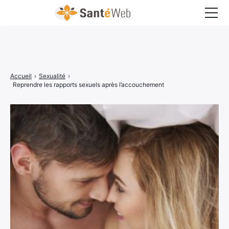
Bons à savoir
Bien-être
Accueil
›
Sexualité
›
Chirurgie
Reprendre les rapports sexuels après l’accouchement
Grossesse
Maladies
Médecine
Psychologie
Santé pratique
Sexualité