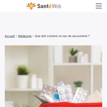
Bons à savoir
Bien-être
Accueil
›
Médecine
›
Que doit contenir un sac de secourisme ?
Chirurgie
Grossesse
Maladies
Médecine
Psychologie
Santé pratique
Sexualité