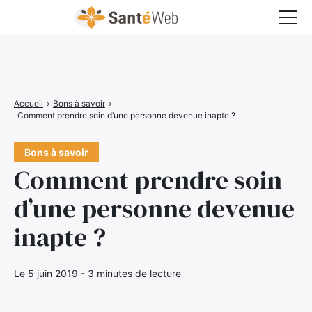
Bons à savoir
Bien-être
Accueil
›
Bons à savoir
›
Chirurgie
Comment prendre soin d’une personne devenue inapte ?
Grossesse
Bons à savoir
Comment prendre soin
Maladies
d’une personne devenue
Médecine
inapte ?
Psychologie
Santé pratique
Le 5 juin 2019 - 3 minutes de lecture
Sexualité