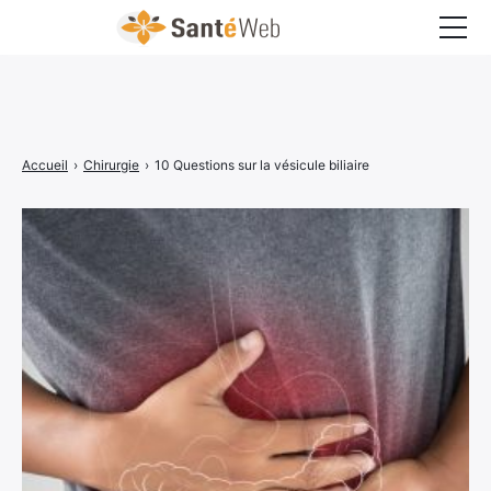
Bons à savoir
Bien-être
Accueil
›
Chirurgie
›
10 Questions sur la vésicule biliaire
Chirurgie
Grossesse
Maladies
Médecine
Psychologie
Santé pratique
Sexualité