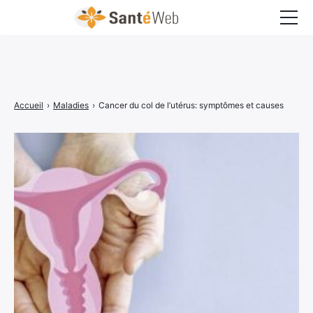
Bons à savoir
Bien-être
Accueil
›
Maladies
›
Cancer du col de l’utérus: symptômes et causes
Chirurgie
Grossesse
Maladies
Médecine
Psychologie
Santé pratique
Sexualité