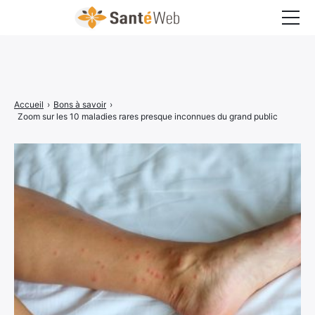
Bons à savoir
Bien-être
Accueil
›
Bons à savoir
›
Chirurgie
Zoom sur les 10 maladies rares presque inconnues du grand public
Grossesse
Maladies
Médecine
Psychologie
Santé pratique
Sexualité