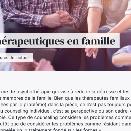
hérapeutiques en famille
utes de lecture
orme de psychothérapie qui vise à réduire la détresse et les 
s membres de la famille. Bien que les thérapeutes familiau
hés par le problème) dans la pièce, ce n’est pas toujours p
 du counseling individuel, c’est sa perspective ou son cadre
apie. Ce type de counseling considère les problèmes com
 plutôt que de considérer les problèmes comme résidant dans
appelée un » traitement fondé sur les forces « .