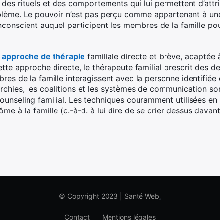
 à des rituels et des comportements qui lui permettent d’at
oblème. Le pouvoir n’est pas perçu comme appartenant à un
 inconscient auquel participent les membres de la famille p
 approche de thérapie
familiale directe et brève, adaptée 
te approche directe, le thérapeute familial prescrit des de
res de la famille interagissent avec la personne identifi
rchies, les coalitions et les systèmes de communication so
unseling familial. Les techniques couramment utilisées en t
ôme à la famille (c.-à-d. à lui dire de se crier dessus dava
© Copyright 2023 | Santé Web
.
Contact
Mentions légales