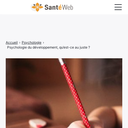
Bons à savoir
Bien-être
Accueil
›
Psychologie
›
Chirurgie
Psychologie du développement, qu’est-ce au juste ?
Grossesse
Maladies
Médecine
Psychologie
Santé pratique
Sexualité