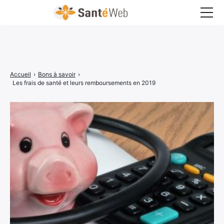
Bons à savoir
Bien-être
Accueil
›
Bons à savoir
›
Chirurgie
Les frais de santé et leurs remboursements en 2019
Grossesse
Maladies
Médecine
Psychologie
Santé pratique
Sexualité