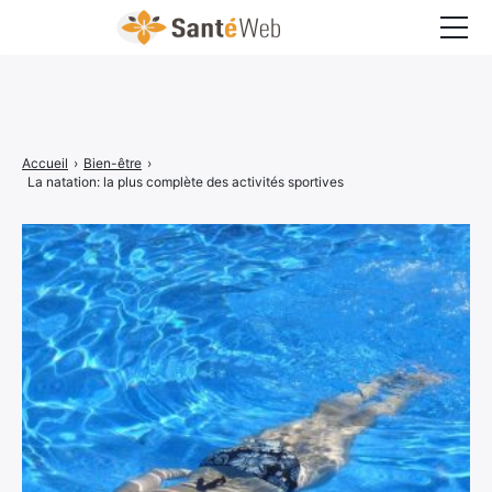
Bons à savoir
Bien-être
Accueil
›
Bien-être
›
Chirurgie
La natation: la plus complète des activités sportives
Grossesse
Maladies
Médecine
Psychologie
Santé pratique
Sexualité