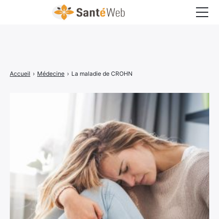
Bons à savoir
Bien-être
Accueil
›
Médecine
›
La maladie de CROHN
Chirurgie
Grossesse
Maladies
Médecine
Psychologie
Santé pratique
Sexualité