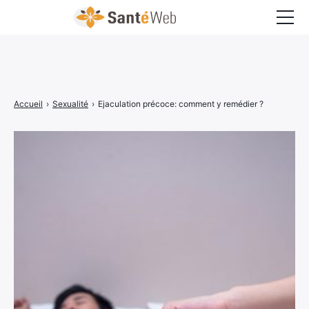
Bons à savoir
Bien-être
Accueil
›
Sexualité
›
Ejaculation précoce: comment y remédier ?
Chirurgie
Grossesse
Maladies
Médecine
Psychologie
Santé pratique
Sexualité