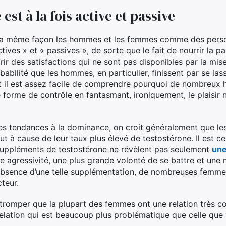
st à la fois active et passive
 la même façon les hommes et les femmes comme des perso
ctives » et « passives », de sorte que le fait de nourrir la pa
frir des satisfactions qui ne sont pas disponibles par la mise
babilité que les hommes, en particulier, finissent par se las
et il est assez facile de comprendre pourquoi de nombreux
e forme de contrôle en fantasmant, ironiquement, le plaisi
les tendances à la dominance, on croit généralement que le
t à cause de leur taux plus élevé de testostérone. Il est cer
suppléments de testostérone ne révèlent pas seulement
une
 agressivité, une plus grande volonté de se battre et une 
absence d’une telle supplémentation, de nombreuses femmes
teur.
 tromper que la plupart des femmes ont une relation très co
elation qui est beaucoup plus problématique que celle que