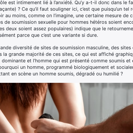
e est intimement lié à l’anxiété. Qu’y a-t-il donc dans le f
ante) ? Ce qu’il faut souligner ici, c’est que puisqu’un tel 
oir au moins, comme on l’imagine, une certaine mesure de c
tes de soumission sexuelle pour hommes hétéros soient enco
es deux soient assez populaires) indique que le retournemen
sément parce que c’est une variante si dure.
grande diversité de sites de soumission masculine, des sites
 la grande majorité de ces sites, ce qui est affiché graphiq
 est dominante et l’homme qui est présenté comme soumis et 
pourquoi un homme, programmé biologiquement et sociale
ttant en scène un homme soumis, dégradé ou humilié ?