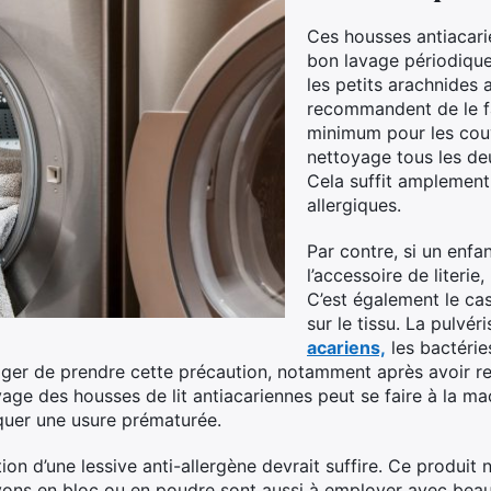
Ces housses antiacar
bon lavage périodique
les petits arachnides 
recommandent de le fa
minimum pour les couv
nettoyage tous les deu
Cela suffit amplement
allergiques.
Par contre, si un enfan
l’accessoire de literie,
C’est également le cas
sur le tissu. La pulvér
acariens,
les bactérie
’usager de prendre cette précaution, notamment après avoir re
lavage des housses de lit antiacariennes peut se faire à la m
oquer une usure prématurée.
ation d’une lessive anti-allergène devrait suffire. Ce produit
savons en bloc ou en poudre sont aussi à employer avec beau