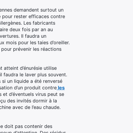
iennes demandent surtout un
 pour rester efficaces contre
allergènes. Les fabricants
ire deux fois par an au
ertures. Il faudra un
x mois pour les taies d’oreiller.
 pour prévenir les réactions
t atteint d’énurésie utilise
 il faudra le laver plus souvent.
 si un liquide a été renversé
isation d’un produit contre
les
s et d’éventuels virus peut se
çu des invités dormir à la
achine avec de l’eau chaude.
 ne doit pas contenir des
coup d’attention. Des résidus