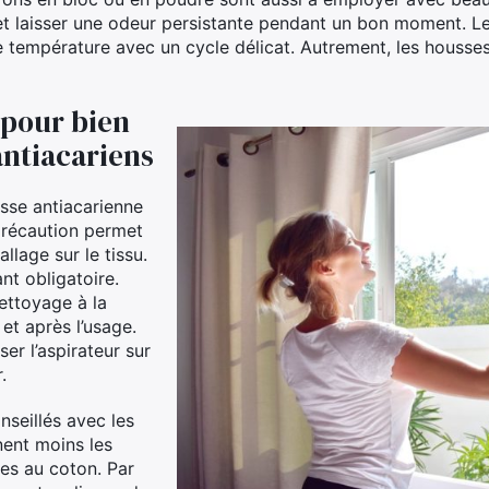
 et laisser une odeur persistante pendant un bon moment. L
 température avec un cycle délicat. Autrement, les housse
 pour bien
antiacariens
usse antiacarienne
précaution permet
llage sur le tissu.
nt obligatoire.
ettoyage à la
et après l’usage.
er l’aspirateur sur
.
nseillés avec les
nent moins les
es au coton. Par