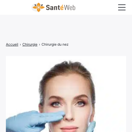
Bons à savoir
Bien-être
Accueil
›
Chirurgie
›
Chirurgie du nez
Chirurgie
Grossesse
Maladies
Médecine
Psychologie
Santé pratique
Sexualité