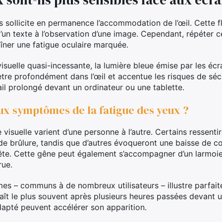
ns sollicite en permanence l’accommodation de l’œil. Cette fl
’un texte à l’observation d’une image. Cependant, répéter c
îner une fatigue oculaire marquée.
suelle quasi-incessante, la lumière bleue émise par les écr
nètre profondément dans l’œil et accentue les risques de séc
il prolongé devant un ordinateur ou une tablette.
aux symptômes de la fatigue des yeux ?
e visuelle varient d’une personne à l’autre. Certains ressent
e brûlure, tandis que d’autres évoqueront une baisse de con
tête. Cette gêne peut également s’accompagner d’un larmoi
rue.
es – communs à de nombreux utilisateurs – illustre parfa
araît le plus souvent après plusieurs heures passées devant
apté peuvent accélérer son apparition.