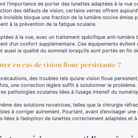
nt l’importance de porter des lunettes adaptées à la vue 
ection des défauts de vision, certains verres offrent aujour
re invisible bloque une fraction de la lumière nocive émise p
ent à la prévention de la fatigue oculaire.
ptées à la vue, avec un traitement spécifique anti-lumière b
ient d’un confort supplémentaire. Ces équipements évitent 
aussi la qualité du sommeil lorsqu’ils sont portés en fin d
er en cas de vision floue persistante ?
écautions, des troubles tels qu’une vision floue persistent
is, une correction légère suffit à solutionner le problème.
es pathologies oculaires liées à l’usage intensif du numériq
e des solutions novatrices, telles que la chirurgie réfracti
les à corriger autrement. Pourtant, avant d’envisager une o
tés liées à l’adoption de lunettes correctement adaptées et 