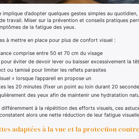
re implique d’adopter quelques gestes simples au quotidien,
e travail. Miser sur la prévention et conseils pratiques per
ymptômes de la fatigue des yeux.
les à mettre en place pour plus de confort visuel :
stance comprise entre 50 et 70 cm du visage
pour éviter de devoir lever ou baisser excessivement la tê
ect ou tamisé pour limiter les reflets parasites
suel » lorsque l’appareil en propose un
es les 20 minutes (fixer un point au loin durant 20 seconde
gulièrement des yeux afin de maintenir une hydratation natu
différemment à la répétition des efforts visuels, ces astu
onstatent alors une nette réduction de leur fatigue visuell
ttes adaptées à la vue et la protection contr